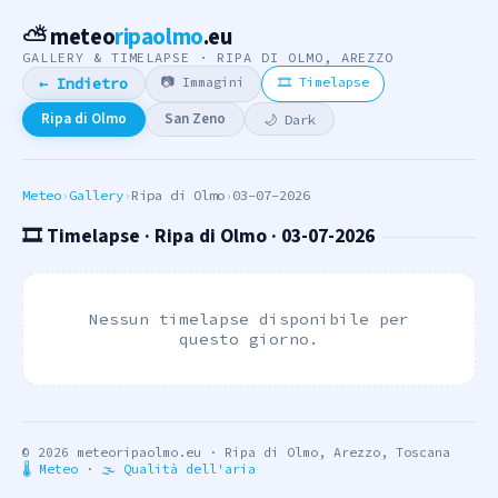
⛅ meteo
ripaolmo
.eu
GALLERY & TIMELAPSE · RIPA DI OLMO, AREZZO
📷 Immagini
🎞 Timelapse
← Indietro
Ripa di Olmo
San Zeno
🌙 Dark
Meteo
›
Gallery
›
Ripa di Olmo
›
03-07-2026
🎞 Timelapse · Ripa di Olmo · 03-07-2026
Nessun timelapse disponibile per
questo giorno.
© 2026 meteoripaolmo.eu · Ripa di Olmo, Arezzo, Toscana
🌡 Meteo
·
🌫 Qualità dell'aria