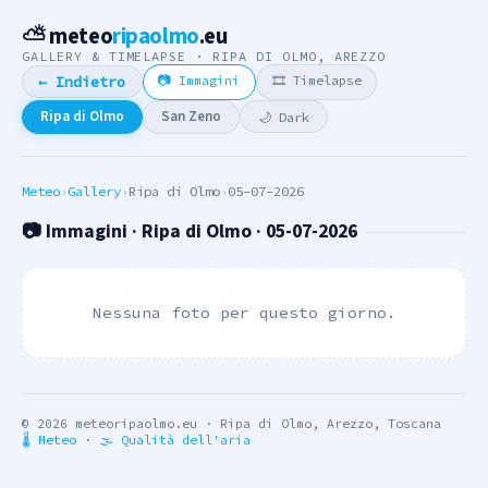
⛅ meteo
ripaolmo
.eu
GALLERY & TIMELAPSE · RIPA DI OLMO, AREZZO
📷 Immagini
🎞 Timelapse
← Indietro
Ripa di Olmo
San Zeno
🌙 Dark
Meteo
›
Gallery
›
Ripa di Olmo
›
05-07-2026
📷 Immagini · Ripa di Olmo · 05-07-2026
Nessuna foto per questo giorno.
© 2026 meteoripaolmo.eu · Ripa di Olmo, Arezzo, Toscana
🌡 Meteo
·
🌫 Qualità dell'aria