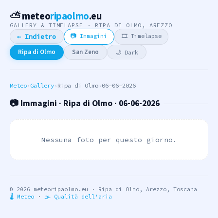
⛅ meteo
ripaolmo
.eu
GALLERY & TIMELAPSE · RIPA DI OLMO, AREZZO
📷 Immagini
🎞 Timelapse
← Indietro
Ripa di Olmo
San Zeno
🌙 Dark
Meteo
›
Gallery
›
Ripa di Olmo
›
06-06-2026
📷 Immagini · Ripa di Olmo · 06-06-2026
Nessuna foto per questo giorno.
© 2026 meteoripaolmo.eu · Ripa di Olmo, Arezzo, Toscana
🌡 Meteo
·
🌫 Qualità dell'aria