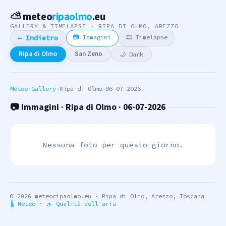
⛅ meteo
ripaolmo
.eu
GALLERY & TIMELAPSE · RIPA DI OLMO, AREZZO
📷 Immagini
🎞 Timelapse
← Indietro
Ripa di Olmo
San Zeno
🌙 Dark
Meteo
›
Gallery
›
Ripa di Olmo
›
06-07-2026
📷 Immagini · Ripa di Olmo · 06-07-2026
Nessuna foto per questo giorno.
© 2026 meteoripaolmo.eu · Ripa di Olmo, Arezzo, Toscana
🌡 Meteo
·
🌫 Qualità dell'aria