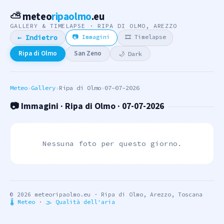
⛅ meteo
ripaolmo
.eu
GALLERY & TIMELAPSE · RIPA DI OLMO, AREZZO
📷 Immagini
🎞 Timelapse
← Indietro
Ripa di Olmo
San Zeno
🌙 Dark
Meteo
›
Gallery
›
Ripa di Olmo
›
07-07-2026
📷 Immagini · Ripa di Olmo · 07-07-2026
Nessuna foto per questo giorno.
© 2026 meteoripaolmo.eu · Ripa di Olmo, Arezzo, Toscana
🌡 Meteo
·
🌫 Qualità dell'aria