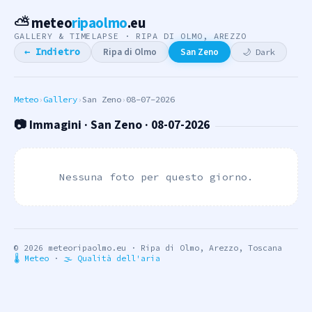
⛅ meteo
ripaolmo
.eu
GALLERY & TIMELAPSE · RIPA DI OLMO, AREZZO
Ripa di Olmo
San Zeno
← Indietro
🌙 Dark
Meteo
›
Gallery
›
San Zeno
›
08-07-2026
📷 Immagini · San Zeno · 08-07-2026
Nessuna foto per questo giorno.
© 2026 meteoripaolmo.eu · Ripa di Olmo, Arezzo, Toscana
🌡 Meteo
·
🌫 Qualità dell'aria