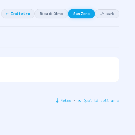
Ripa di Olmo
San Zeno
← Indietro
🌙 Dark
🌡 Meteo
·
🌫 Qualità dell'aria