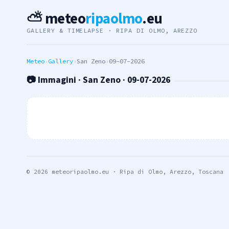
⛅ meteo
ripaolmo
.eu
GALLERY & TIMELAPSE · RIPA DI OLMO, AREZZO
Meteo
›
Gallery
›
San Zeno
›
09-07-2026
📷 Immagini · San Zeno · 09-07-2026
© 2026 meteoripaolmo.eu · Ripa di Olmo, Arezzo, Toscana